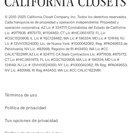
© 2015-2025 California Closet Company, Inc. Todos los derechos reservados.
Cada franquicia es de propiedad y operación independiente. Propiedad y
operación corporativa: AZ Lic # 324717; Contratistas del Estado de California
Lic. #977608, #875172, #1104462; CT Lic #HIC.0651973; FL Lic
#CGC1520908; IL Lic # TGC128482; MA Lic # 196334; MD Lic # 124149; NJ
Lic # 13VH10524000; Lic. de Nueva York. #1000042062; Reg. #PA049653 de
Pensilvania; NV Lic. #83998; Registro de RI #43450; WA Lic #CC
CALIC*822MR.AZ Lic # 324717; CA State Contractors Lic. #977608, #875172;
CT Lic #HIC.0651973; FL Lic #CGC1520908; MA Lic # 196334; MD Lic #
124149; NJ Lic # 13VH10524000; NY Lic. #1000042062; PA Reg. #PA049653;
NV Lic. #83998; RI Reg #43450; WA Lic #CC CALIC*822MR.
Términos de uso
Política de privacidad
Tus opciones de privacidad
Política de derechos de autor