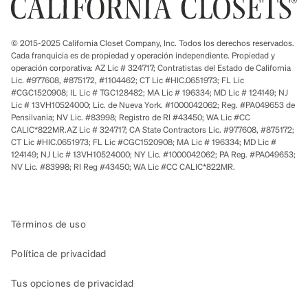
© 2015-2025 California Closet Company, Inc. Todos los derechos reservados.
Cada franquicia es de propiedad y operación independiente. Propiedad y
operación corporativa: AZ Lic # 324717; Contratistas del Estado de California
Lic. #977608, #875172, #1104462; CT Lic #HIC.0651973; FL Lic
#CGC1520908; IL Lic # TGC128482; MA Lic # 196334; MD Lic # 124149; NJ
Lic # 13VH10524000; Lic. de Nueva York. #1000042062; Reg. #PA049653 de
Pensilvania; NV Lic. #83998; Registro de RI #43450; WA Lic #CC
CALIC*822MR.AZ Lic # 324717; CA State Contractors Lic. #977608, #875172;
CT Lic #HIC.0651973; FL Lic #CGC1520908; MA Lic # 196334; MD Lic #
124149; NJ Lic # 13VH10524000; NY Lic. #1000042062; PA Reg. #PA049653;
NV Lic. #83998; RI Reg #43450; WA Lic #CC CALIC*822MR.
Términos de uso
Política de privacidad
Tus opciones de privacidad