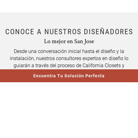
CONOCE A NUESTROS DISEÑADORES
Lo mejor en San Jose
Desde una conversación inicial hasta el diseño y la
instalación, nuestros consultores expertos en diseño lo
guiarán a través del proceso de California Closets y
Link Opens In New Tab
colaborarán con usted en cada paso del camino. Están
Encuentra Tu Solución Perfecta
comprometidos a servirle y creen que un diseño
excepcional puede ayudarnos a llevar una vida más
organizada y feliz.