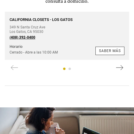
consulta a domicilio.
Teléfono
CALIFORNIA CLOSETS - LOS GATOS
349 N Santa Cruz Ave
Los Gatos
,
CA
95030
(408) 392-0400
Horario
SABER MÁS
Cerrado
- Abre a las
10:00 AM