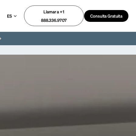
Llamar a +1
ES
Consulta Gratuita
888.336.9707