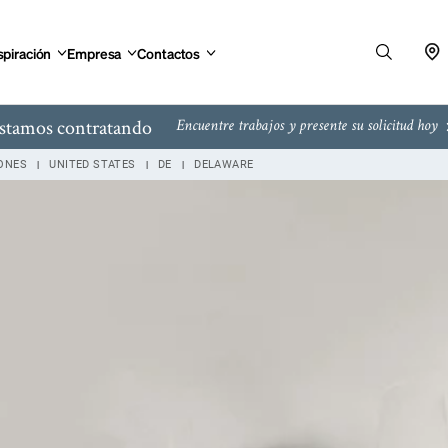
al Highway Lewes, DE
spiración
Empresa
Contactos
stamos contratando
Encuentre trabajos y presente su solicitud hoy
IONES
UNITED STATES
DE
DELAWARE