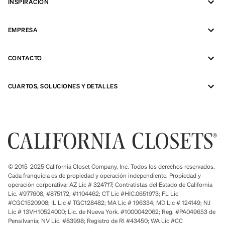
INSPIRACIÓN
EMPRESA
CONTACTO
CUARTOS, SOLUCIONES Y DETALLES
© 2015-2025 California Closet Company, Inc. Todos los derechos reservados.
Cada franquicia es de propiedad y operación independiente. Propiedad y
operación corporativa: AZ Lic # 324717; Contratistas del Estado de California
Lic. #977608, #875172, #1104462; CT Lic #HIC.0651973; FL Lic
#CGC1520908; IL Lic # TGC128482; MA Lic # 196334; MD Lic # 124149; NJ
Lic # 13VH10524000; Lic. de Nueva York. #1000042062; Reg. #PA049653 de
Pensilvania; NV Lic. #83998; Registro de RI #43450; WA Lic #CC