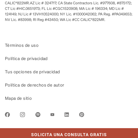
CALIC*822MR.AZ Lic # 324717; CA State Contractors Lic. #977608, #875172;
CT Lic #HIC.0651973; FL Lic #CGC1520908; MA Lic # 196334; MD Lic #
124149; NJ Lic # 13VH10524000; NY Lic. #1000042062; PA Reg. #PA049653;
NV Lic. #83998; RI Reg #43450; WA Lic #CC CALIC*822MR.
Términos de uso
Política de privacidad
Tus opciones de privacidad
Política de derechos de autor
Mapa de sitio
LINK OPENS IN NEW TAB
SOLICITA UNA CONSULTA GRATIS