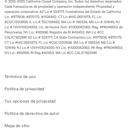
© 2015-2025 California Closet Company, Inc. Todos los derechos reservados.
Cada franquicia es de propiedad y operación independiente. Propiedad y
operación corporativa: AZ Lic # 324717; Contratistas del Estado de California
Lic. #977608, #875172, #1104462; CT Lic #HIC.0651973; FL Lic
#CGC1520908; IL Lic # TGC128482; MA Lic # 196334; MD Lic # 124149; NJ
Lic # 13VH10524000; Lic. de Nueva York. #1000042062; Reg. #PA049653 de
Pensilvania; NV Lic. #83998; Registro de RI #43450; WA Lic #CC
CALIC*822MR.AZ Lic # 324717; CA State Contractors Lic. #977608, #875172;
CT Lic #HIC.0651973; FL Lic #CGC1520908; MA Lic # 196334; MD Lic #
124149; NJ Lic # 13VH10524000; NY Lic. #1000042062; PA Reg. #PA049653;
NV Lic. #83998; RI Reg #43450; WA Lic #CC CALIC*822MR.
Términos de uso
Política de privacidad
Tus opciones de privacidad
Política de derechos de autor
Mapa de sitio