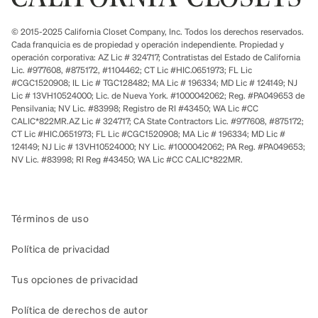
© 2015-2025 California Closet Company, Inc. Todos los derechos reservados.
Cada franquicia es de propiedad y operación independiente. Propiedad y
operación corporativa: AZ Lic # 324717; Contratistas del Estado de California
Lic. #977608, #875172, #1104462; CT Lic #HIC.0651973; FL Lic
#CGC1520908; IL Lic # TGC128482; MA Lic # 196334; MD Lic # 124149; NJ
Lic # 13VH10524000; Lic. de Nueva York. #1000042062; Reg. #PA049653 de
Pensilvania; NV Lic. #83998; Registro de RI #43450; WA Lic #CC
CALIC*822MR.AZ Lic # 324717; CA State Contractors Lic. #977608, #875172;
CT Lic #HIC.0651973; FL Lic #CGC1520908; MA Lic # 196334; MD Lic #
124149; NJ Lic # 13VH10524000; NY Lic. #1000042062; PA Reg. #PA049653;
NV Lic. #83998; RI Reg #43450; WA Lic #CC CALIC*822MR.
Términos de uso
Política de privacidad
Tus opciones de privacidad
Política de derechos de autor