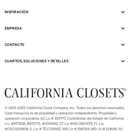
INSPIRACIÓN
EMPRESA
CONTACTO
CUARTOS, SOLUCIONES Y DETALLES
© 2015-2025 California Closet Company, Inc. Todos los derechos reservados.
Cada franquicia es de propiedad y operación independiente. Propiedad y
operación corporativa: AZ Lic # 324717; Contratistas del Estado de California
Lic. #977608, #875172, #1104462; CT Lic #HIC.0651973; FL Lic
#CGC1520908; IL Lic # TGC128482; MA Lic # 196334; MD Lic # 124149; NJ