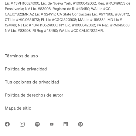
Lic # 13VH10524000; Lic. de Nueva York. #1000042062; Reg. #PA049653 de
Pensilvania; NV Lic. #83998; Registro de RI #43450; WA Lic #CC
CALIC*822MR.AZ Lic # 324717; CA State Contractors Lic. #977608, #875172;
CT Lic #HIC.0651973; FL Lic #CGC1520908; MA Lic # 196334; MD Lic #
124149; NJ Lic # 13VH10524000; NY Lic. #1000042062; PA Reg. #PA049653;
NV Lic. #83998; RI Reg #43450; WA Lic #CC CALIC*822MR.
Términos de uso
Política de privacidad
Tus opciones de privacidad
Política de derechos de autor
Mapa de sitio