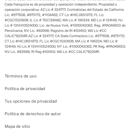
Cada franquicia es de propiedad y operación independiente. Propiedad y
operación corporativa: AZ Lic # 324717; Contratistas del Estado de California
Lic. #977608, #875172, #1104462; CT Lic #HIC.0651973; FL Lic
#CGC1520908; IL Lic # TGC128482; MA Lic # 196334; MD Lic # 124149; NJ
Lic # 13VH10524000; Lic. de Nueva York. #1000042062; Reg. #PA049653 de
Pensilvania; NV Lic. #83998; Registro de RI #43450; WA Lic #CC
CALIC*822MR.AZ Lic # 324717; CA State Contractors Lic. #977608, #875172;
CT Lic #HIC.0651973; FL Lic #CGC1520908; MA Lic # 196334; MD Lic #
124149; NJ Lic # 13VH10524000; NY Lic. #1000042062; PA Reg. #PA049653;
NV Lic. #83998; RI Reg #43450; WA Lic #CC CALIC*822MR.
Términos de uso
Política de privacidad
Tus opciones de privacidad
Política de derechos de autor
Mapa de sitio