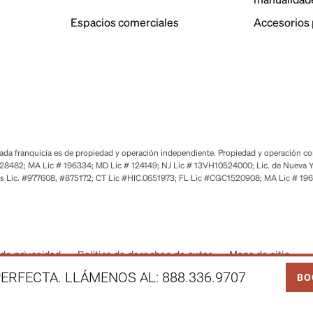
Espacios comerciales
Accesorios 
a franquicia es de propiedad y operación independiente. Propiedad y operación corp
28482; MA Lic # 196334; MD Lic # 124149; NJ Lic # 13VH10524000; Lic. de Nueva Y
s Lic. #977608, #875172; CT Lic #HIC.0651973; FL Lic #CGC1520908; MA Lic # 19
de privacidad
Política de derechos de autor
Mapa de sitio
LINK
ERFECTA. LLÁMENOS AL:
888.336.9707
BO