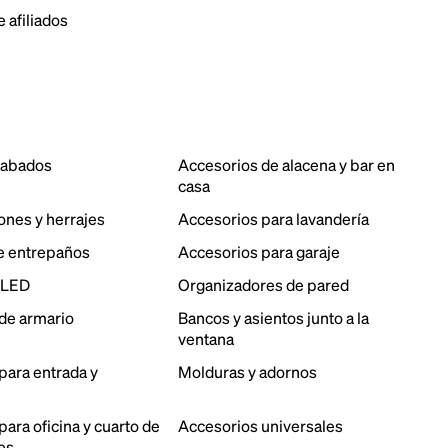
 afiliados
cabados
Accesorios de alacena y bar en
casa
ones y herrajes
Accesorios para lavandería
e entrepaños
Accesorios para garaje
 LED
Organizadores de pared
de armario
Bancos y asientos junto a la
ventana
para entrada y
Molduras y adornos
ara oficina y cuarto de
Accesorios universales
es