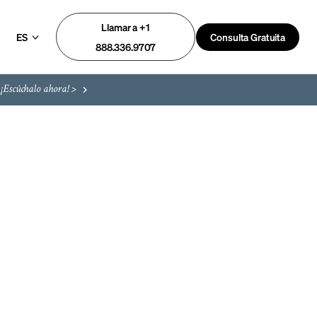
Llamar a +1
ES
Consulta Gratuita
888.336.9707
¡Escúchalo ahora! >