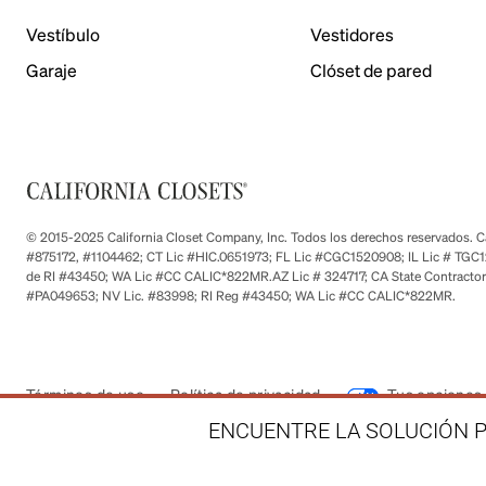
Vestíbulo
Vestidores
Garaje
Clóset de pared
© 2015-2025 California Closet Company, Inc. Todos los derechos reservados. Cad
#875172, #1104462; CT Lic #HIC.0651973; FL Lic #CGC1520908; IL Lic # TGC1
de RI #43450; WA Lic #CC CALIC*822MR.AZ Lic # 324717; CA State Contractor
#PA049653; NV Lic. #83998; RI Reg #43450; WA Lic #CC CALIC*822MR.
Términos de uso
Política de privacidad
Tus opciones 
ENCUENTRE LA SOLUCIÓN P