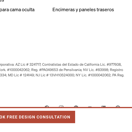
para cama oculta
Encimeras y paneles traseros
orativa: AZ Lic # 324717; Contratistas del Estado de California Lic. #977608,
ork. #1000042062; Reg. #PA049653 de Pensilvania; NV Lic. #83998; Registro
6334; MD Lic # 124149; NJ Lic # 13VH10524000; NY Lic. #1000042062; PA Reg.
 OPENS IN NEW TAB
OK FREE DESIGN CONSULTATION