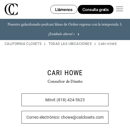
Skip to content
Enlace a tu página web
Enlace a tu página web
Link Opens in New Tab
Link Opens in New Tab
Link Opens in New Tab
Link Opens in New Tab
Return to Nav
LINK OPENS IN NEW TAB
LINK OPENS IN NEW TAB
LINK OPENS IN NEW TAB
LINK OPENS IN NEW TAB
LINK OPENS IN NEW TAB
LINK OPENS IN NEW TAB
abrir e
Consulta gratis
Llámenos
Nuestro galardonado podcast Ideas de Orden regresa con la temporada 3.
¡Escúchalo ahora! >
CALIFORNIA CLOSETS
TODAS LAS UBICACIONES
CARI HOWE
CARI HOWE
Consultor de Diseño
Móvil: (818) 424-5623
Correo electrónico: chowe@calclosets.com