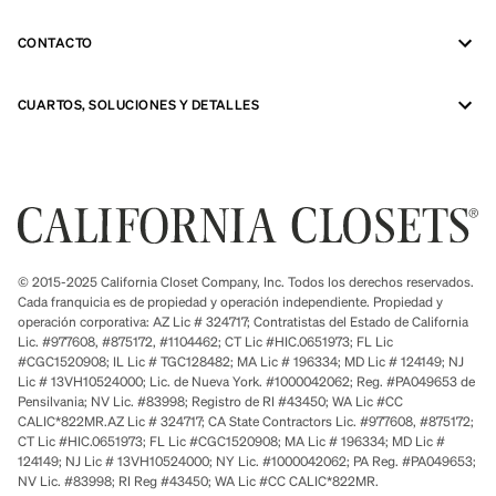
CONTACTO
CUARTOS, SOLUCIONES Y DETALLES
© 2015-2025 California Closet Company, Inc. Todos los derechos reservados.
Cada franquicia es de propiedad y operación independiente. Propiedad y
operación corporativa: AZ Lic # 324717; Contratistas del Estado de California
Lic. #977608, #875172, #1104462; CT Lic #HIC.0651973; FL Lic
#CGC1520908; IL Lic # TGC128482; MA Lic # 196334; MD Lic # 124149; NJ
Lic # 13VH10524000; Lic. de Nueva York. #1000042062; Reg. #PA049653 de
Pensilvania; NV Lic. #83998; Registro de RI #43450; WA Lic #CC
CALIC*822MR.AZ Lic # 324717; CA State Contractors Lic. #977608, #875172;
CT Lic #HIC.0651973; FL Lic #CGC1520908; MA Lic # 196334; MD Lic #
124149; NJ Lic # 13VH10524000; NY Lic. #1000042062; PA Reg. #PA049653;
NV Lic. #83998; RI Reg #43450; WA Lic #CC CALIC*822MR.