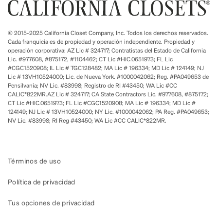
© 2015-2025 California Closet Company, Inc. Todos los derechos reservados.
Cada franquicia es de propiedad y operación independiente. Propiedad y
operación corporativa: AZ Lic # 324717; Contratistas del Estado de California
Lic. #977608, #875172, #1104462; CT Lic #HIC.0651973; FL Lic
#CGC1520908; IL Lic # TGC128482; MA Lic # 196334; MD Lic # 124149; NJ
Lic # 13VH10524000; Lic. de Nueva York. #1000042062; Reg. #PA049653 de
Pensilvania; NV Lic. #83998; Registro de RI #43450; WA Lic #CC
CALIC*822MR.AZ Lic # 324717; CA State Contractors Lic. #977608, #875172;
CT Lic #HIC.0651973; FL Lic #CGC1520908; MA Lic # 196334; MD Lic #
124149; NJ Lic # 13VH10524000; NY Lic. #1000042062; PA Reg. #PA049653;
NV Lic. #83998; RI Reg #43450; WA Lic #CC CALIC*822MR.
Términos de uso
Política de privacidad
Tus opciones de privacidad