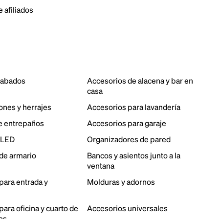
 afiliados
cabados
Accesorios de alacena y bar en
casa
ones y herrajes
Accesorios para lavandería
e entrepaños
Accesorios para garaje
 LED
Organizadores de pared
de armario
Bancos y asientos junto a la
ventana
para entrada y
Molduras y adornos
ara oficina y cuarto de
Accesorios universales
es