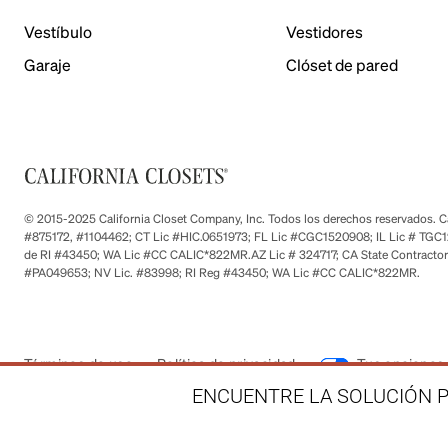
Vestíbulo
Vestidores
Garaje
Clóset de pared
© 2015-2025 California Closet Company, Inc. Todos los derechos reservados. Cad
#875172, #1104462; CT Lic #HIC.0651973; FL Lic #CGC1520908; IL Lic # TGC1
de RI #43450; WA Lic #CC CALIC*822MR.AZ Lic # 324717; CA State Contractor
#PA049653; NV Lic. #83998; RI Reg #43450; WA Lic #CC CALIC*822MR.
Términos de uso
Política de privacidad
Tus opciones 
ENCUENTRE LA SOLUCIÓN P