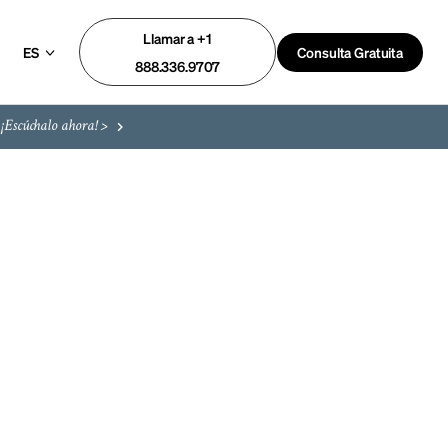
Llamar a +1
ES
Consulta Gratuita
888.336.9707
¡Escúchalo ahora! >