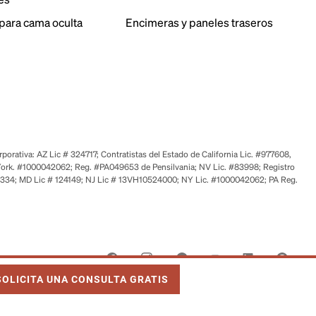
para cama oculta
Encimeras y paneles traseros
orativa: AZ Lic # 324717; Contratistas del Estado de California Lic. #977608,
ork. #1000042062; Reg. #PA049653 de Pensilvania; NV Lic. #83998; Registro
6334; MD Lic # 124149; NJ Lic # 13VH10524000; NY Lic. #1000042062; PA Reg.
NK OPENS IN NEW TAB
SOLICITA UNA CONSULTA GRATIS