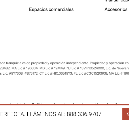
Espacios comerciales
Accesorios 
a franquicia es de propiedad y operación independiente. Propiedad y operación corp
28482; MA Lic # 196334; MD Lic # 124149; NJ Lic # 13VH10524000; Lic. de Nueva Y
s Lic. #977608, #875172; CT Lic #HIC.0651973; FL Lic #CGC1520908; MA Lic # 19
de privacidad
Política de derechos de autor
Mapa de sitio
LI
ERFECTA. LLÁMENOS AL:
888.336.9707