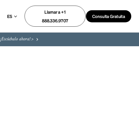
Llamar a +1
ES
Consulta Gratuita
888.336.9707
¡Escúchalo ahora! >