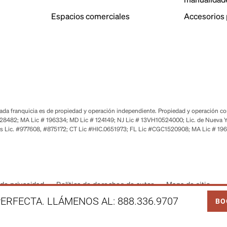
Espacios comerciales
Accesorios 
a franquicia es de propiedad y operación independiente. Propiedad y operación corp
28482; MA Lic # 196334; MD Lic # 124149; NJ Lic # 13VH10524000; Lic. de Nueva Y
s Lic. #977608, #875172; CT Lic #HIC.0651973; FL Lic #CGC1520908; MA Lic # 19
de privacidad
Política de derechos de autor
Mapa de sitio
LINK
ERFECTA. LLÁMENOS AL:
888.336.9707
BO