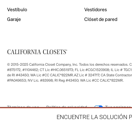
Vestíbulo
Vestidores
Garaje
Clóset de pared
© 2015-2025 California Closet Company, Inc. Todos los derechos reservados. Cad
#875172, #1104462; CT Lic #HIC.0651973; FL Lic #CGC1520908; IL Lic # TGC1
de RI #43450; WA Lic #CC CALIC*822MR.AZ Lic # 324717; CA State Contractor
#PA049653; NV Lic. #83998; RI Reg #43450; WA Lic #CC CALIC*822MR.
Términos de uso
Política de privacidad
Tus opciones 
ENCUENTRE LA SOLUCIÓN P