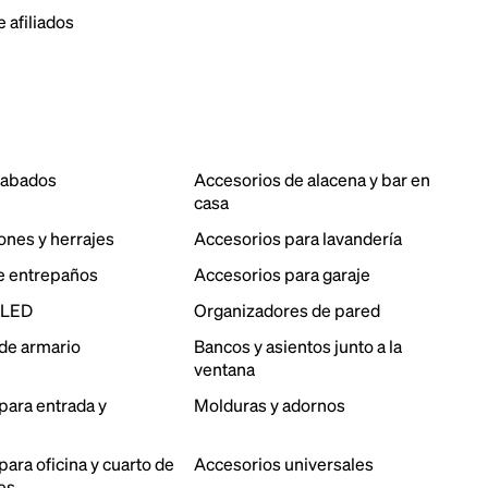
 afiliados
cabados
Accesorios de alacena y bar en
casa
ones y herrajes
Accesorios para lavandería
e entrepaños
Accesorios para garaje
 LED
Organizadores de pared
de armario
Bancos y asientos junto a la
ventana
para entrada y
Molduras y adornos
ara oficina y cuarto de
Accesorios universales
es