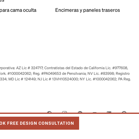
para cama oculta
Encimeras y paneles traseros
orativa: AZ Lic # 324717; Contratistas del Estado de California Lic. #977608,
ork. #1000042062; Reg. #PA049653 de Pensilvania; NV Lic. #83998; Registro
6334; MD Lic # 124149; NJ Lic # 13VH10524000; NY Lic. #1000042062; PA Reg.
 OPENS IN NEW TAB
OK FREE DESIGN CONSULTATION