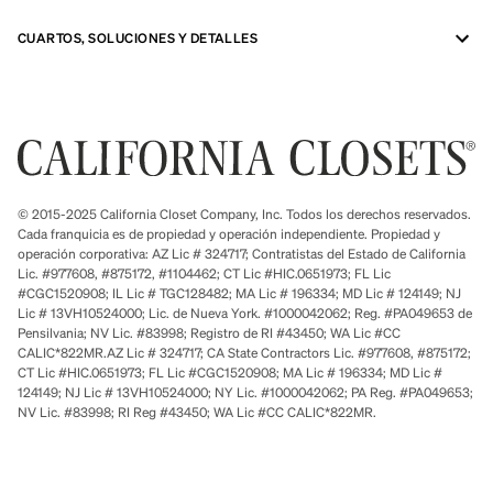
CUARTOS, SOLUCIONES Y DETALLES
© 2015-2025 California Closet Company, Inc. Todos los derechos reservados.
Cada franquicia es de propiedad y operación independiente. Propiedad y
operación corporativa: AZ Lic # 324717; Contratistas del Estado de California
Lic. #977608, #875172, #1104462; CT Lic #HIC.0651973; FL Lic
#CGC1520908; IL Lic # TGC128482; MA Lic # 196334; MD Lic # 124149; NJ
Lic # 13VH10524000; Lic. de Nueva York. #1000042062; Reg. #PA049653 de
Pensilvania; NV Lic. #83998; Registro de RI #43450; WA Lic #CC
CALIC*822MR.AZ Lic # 324717; CA State Contractors Lic. #977608, #875172;
CT Lic #HIC.0651973; FL Lic #CGC1520908; MA Lic # 196334; MD Lic #
124149; NJ Lic # 13VH10524000; NY Lic. #1000042062; PA Reg. #PA049653;
NV Lic. #83998; RI Reg #43450; WA Lic #CC CALIC*822MR.