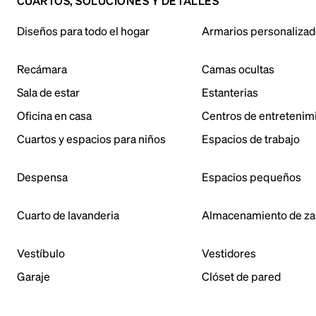
CUARTOS, SOLUCIONES Y DETALLES
Diseños para todo el hogar
Armarios personaliza
Recámara
Camas ocultas
Sala de estar
Estanterias
Oficina en casa
Centros de entretenim
Cuartos y espacios para niños
Espacios de trabajo
Despensa
Espacios pequeños
Cuarto de lavanderia
Almacenamiento de za
Vestíbulo
Vestidores
Garaje
Clóset de pared