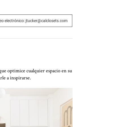
eo electrónico: jtucker@calclosets.com
que optimice cualquier espacio en su
le a inspirarse.