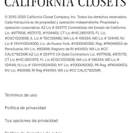
© 2015-2025 California Closet Company, Inc. Todos los derechos reservados.
Cada franquicia es de propiedad y operación independiente. Propiedad y
operación corporativa: AZ Lic # 324717; Contratistas del Estado de California
Lic. #977608, #875172, #1104462; CT Lic #HIC.0651973; FL Lic
#CGC1520908; IL Lic # TGC128482; MA Lic # 196334; MD Lic # 124149; NJ
Lic # 13VH10524000; Lic. de Nueva York. #1000042062; Reg. #PA049653 de
Pensilvania; NV Lic. #83998; Registro de RI #43450; WA Lic #CC
CALIC*822MR.AZ Lic # 324717; CA State Contractors Lic. #977608, #875172;
CT Lic #HIC.0651973; FL Lic #CGC1520908; MA Lic # 196334; MD Lic #
124149; NJ Lic # 13VH10524000; NY Lic. #1000042062; PA Reg. #PA049653;
NV Lic. #83998; RI Reg #43450; WA Lic #CC CALIC*822MR.
Términos de uso
Política de privacidad
Tus opciones de privacidad
Política de derechos de autor