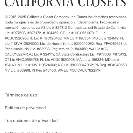
© 2015-2025 California Closet Company, Inc. Todos los derechos reservados.
Cada franquicia es de propiedad y operación independiente. Propiedad y
operación corporativa: AZ Lic # 324717; Contratistas del Estado de California
Lic. #977608, #875172, #1104462; CT Lic #HIC.0651973; FL Lic
#CGC1520908; IL Lic # TGC128482; MA Lic # 196334; MD Lic # 124149; NJ
Lic # 13VH10524000; Lic. de Nueva York. #1000042062; Reg. #PA049653 de
Pensilvania; NV Lic. #83998; Registro de RI #43450; WA Lic #CC
CALIC*822MR.AZ Lic # 324717; CA State Contractors Lic. #977608, #875172;
CT Lic #HIC.0651973; FL Lic #CGC1520908; MA Lic # 196334; MD Lic #
124149; NJ Lic # 13VH10524000; NY Lic. #1000042062; PA Reg. #PA049653;
NV Lic. #83998; RI Reg #43450; WA Lic #CC CALIC*822MR.
Términos de uso
Política de privacidad
Tus opciones de privacidad
Política de derechos de autor