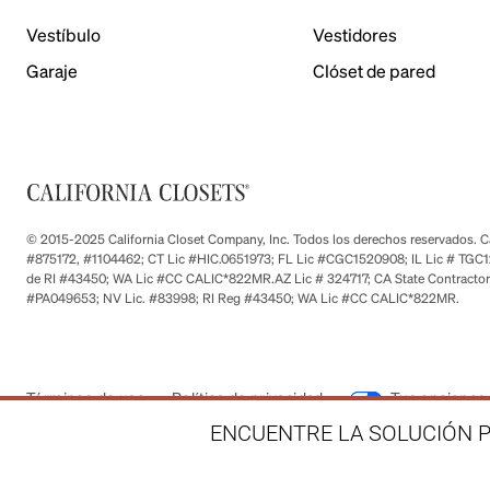
Vestíbulo
Vestidores
Garaje
Clóset de pared
© 2015-2025 California Closet Company, Inc. Todos los derechos reservados. Cad
#875172, #1104462; CT Lic #HIC.0651973; FL Lic #CGC1520908; IL Lic # TGC1
de RI #43450; WA Lic #CC CALIC*822MR.AZ Lic # 324717; CA State Contractor
#PA049653; NV Lic. #83998; RI Reg #43450; WA Lic #CC CALIC*822MR.
Términos de uso
Política de privacidad
Tus opciones 
ENCUENTRE LA SOLUCIÓN P