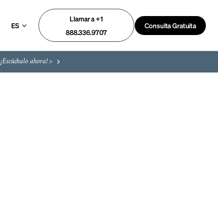
Llamar a +1
ES
Consulta Gratuita
888.336.9707
¡Escúchalo ahora! >