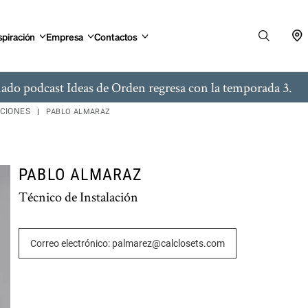
spiración
Empresa
Contactos
ado podcast Ideas de Orden regresa con la temporada 3.
ACIONES
PABLO ALMARAZ
PABLO ALMARAZ
Técnico de Instalación
Correo electrónico: palmarez@calclosets.com