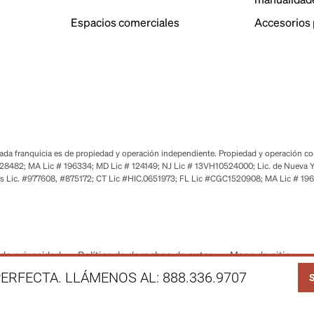
Espacios comerciales
Accesorios 
a franquicia es de propiedad y operación independiente. Propiedad y operación corp
28482; MA Lic # 196334; MD Lic # 124149; NJ Lic # 13VH10524000; Lic. de Nueva Y
s Lic. #977608, #875172; CT Lic #HIC.0651973; FL Lic #CGC1520908; MA Lic # 19
de privacidad
Política de derechos de autor
Mapa de sitio
LI
ERFECTA. LLÁMENOS AL:
888.336.9707