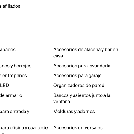
 afiliados
cabados
Accesorios de alacena y bar en
casa
ones y herrajes
Accesorios para lavandería
e entrepaños
Accesorios para garaje
 LED
Organizadores de pared
de armario
Bancos y asientos junto a la
ventana
para entrada y
Molduras y adornos
ara oficina y cuarto de
Accesorios universales
es