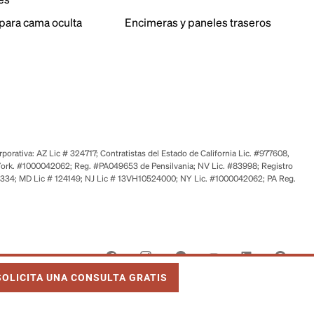
para cama oculta
Encimeras y paneles traseros
orativa: AZ Lic # 324717; Contratistas del Estado de California Lic. #977608,
ork. #1000042062; Reg. #PA049653 de Pensilvania; NV Lic. #83998; Registro
6334; MD Lic # 124149; NJ Lic # 13VH10524000; NY Lic. #1000042062; PA Reg.
NK OPENS IN NEW TAB
SOLICITA UNA CONSULTA GRATIS