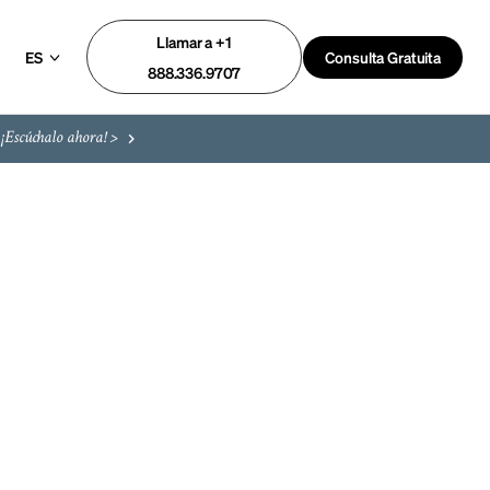
Llamar a +1
ES
Consulta Gratuita
888.336.9707
¡Escúchalo ahora! >