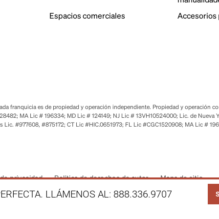
Espacios comerciales
Accesorios 
a franquicia es de propiedad y operación independiente. Propiedad y operación corp
28482; MA Lic # 196334; MD Lic # 124149; NJ Lic # 13VH10524000; Lic. de Nueva Y
s Lic. #977608, #875172; CT Lic #HIC.0651973; FL Lic #CGC1520908; MA Lic # 19
de privacidad
Política de derechos de autor
Mapa de sitio
LI
ERFECTA. LLÁMENOS AL:
888.336.9707