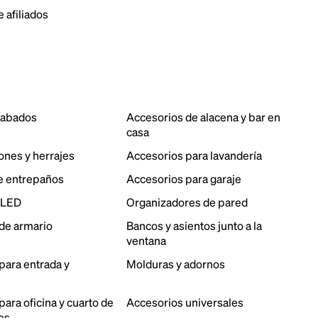
 afiliados
cabados
Accesorios de alacena y bar en
casa
ones y herrajes
Accesorios para lavandería
e entrepaños
Accesorios para garaje
 LED
Organizadores de pared
de armario
Bancos y asientos junto a la
ventana
para entrada y
Molduras y adornos
ara oficina y cuarto de
Accesorios universales
es