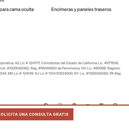
para cama oculta
Encimeras y paneles traseros
orativa: AZ Lic # 324717; Contratistas del Estado de California Lic. #977608,
ork. #1000042062; Reg. #PA049653 de Pensilvania; NV Lic. #83998; Registro
6334; MD Lic # 124149; NJ Lic # 13VH10524000; NY Lic. #1000042062; PA Reg.
NK OPENS IN NEW TAB
SOLICITA UNA CONSULTA GRATIS