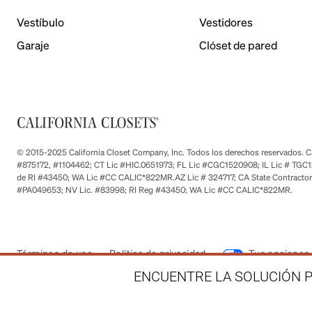
Vestíbulo
Vestidores
Garaje
Clóset de pared
© 2015-2025 California Closet Company, Inc. Todos los derechos reservados. Cad
#875172, #1104462; CT Lic #HIC.0651973; FL Lic #CGC1520908; IL Lic # TGC1
de RI #43450; WA Lic #CC CALIC*822MR.AZ Lic # 324717; CA State Contractor
#PA049653; NV Lic. #83998; RI Reg #43450; WA Lic #CC CALIC*822MR.
Términos de uso
Política de privacidad
Tus opciones 
ENCUENTRE LA SOLUCIÓN P