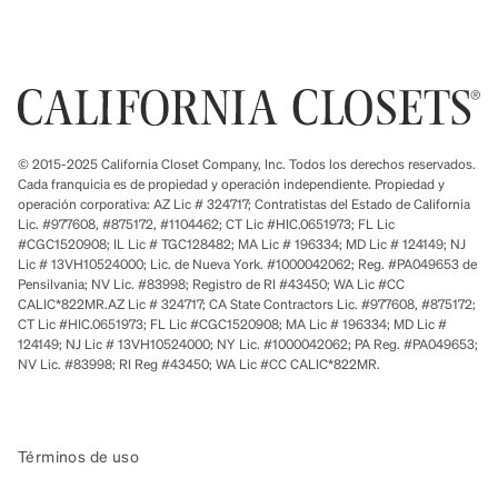
© 2015-2025 California Closet Company, Inc. Todos los derechos reservados.
Cada franquicia es de propiedad y operación independiente. Propiedad y
operación corporativa: AZ Lic # 324717; Contratistas del Estado de California
Lic. #977608, #875172, #1104462; CT Lic #HIC.0651973; FL Lic
#CGC1520908; IL Lic # TGC128482; MA Lic # 196334; MD Lic # 124149; NJ
Lic # 13VH10524000; Lic. de Nueva York. #1000042062; Reg. #PA049653 de
Pensilvania; NV Lic. #83998; Registro de RI #43450; WA Lic #CC
CALIC*822MR.AZ Lic # 324717; CA State Contractors Lic. #977608, #875172;
CT Lic #HIC.0651973; FL Lic #CGC1520908; MA Lic # 196334; MD Lic #
124149; NJ Lic # 13VH10524000; NY Lic. #1000042062; PA Reg. #PA049653;
NV Lic. #83998; RI Reg #43450; WA Lic #CC CALIC*822MR.
Términos de uso