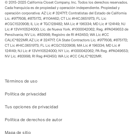
© 2015-2025 California Closet Company, Inc. Todos los derechos reservados.
Cada franquicia es de propiedad y operación independiente. Propiedad y
operación corporativa: AZ Lic # 324717; Contratistas del Estado de California
Lic. #977608, #875172, #1104462; CT Lic #HIC.0651973; FL Lic
#CGC1520908; IL Lic # TGC128482; MA Lic # 196334; MD Lic # 124149; NJ
Lic # 13VH10524000; Lic. de Nueva York. #1000042062; Reg. #PA049653 de
Pensilvania; NV Lic. #83998; Registro de RI #43450; WA Lic #CC
CALIC*822MR.AZ Lic # 324717; CA State Contractors Lic. #977608, #875172;
CT Lic #HIC.0651973; FL Lic #CGC1520908; MA Lic # 196334; MD Lic #
124149; NJ Lic # 13VH10524000; NY Lic. #1000042062; PA Reg. #PA049653;
NV Lic. #83998; RI Reg #43450; WA Lic #CC CALIC*822MR.
Términos de uso
Política de privacidad
Tus opciones de privacidad
Política de derechos de autor
Mapa de sitio