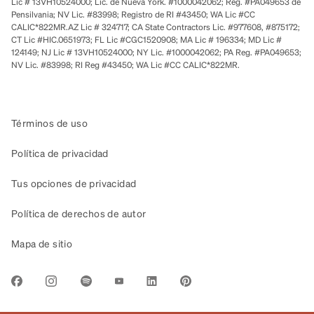
Lic # 13VH10524000; Lic. de Nueva York. #1000042062; Reg. #PA049653 de
Pensilvania; NV Lic. #83998; Registro de RI #43450; WA Lic #CC
CALIC*822MR.AZ Lic # 324717; CA State Contractors Lic. #977608, #875172;
CT Lic #HIC.0651973; FL Lic #CGC1520908; MA Lic # 196334; MD Lic #
124149; NJ Lic # 13VH10524000; NY Lic. #1000042062; PA Reg. #PA049653;
NV Lic. #83998; RI Reg #43450; WA Lic #CC CALIC*822MR.
Términos de uso
Política de privacidad
Tus opciones de privacidad
Política de derechos de autor
Mapa de sitio