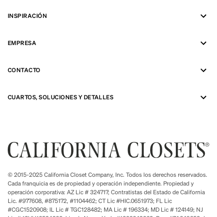
INSPIRACIÓN
EMPRESA
CONTACTO
CUARTOS, SOLUCIONES Y DETALLES
© 2015-2025 California Closet Company, Inc. Todos los derechos reservados.
Cada franquicia es de propiedad y operación independiente. Propiedad y
operación corporativa: AZ Lic # 324717; Contratistas del Estado de California
Lic. #977608, #875172, #1104462; CT Lic #HIC.0651973; FL Lic
#CGC1520908; IL Lic # TGC128482; MA Lic # 196334; MD Lic # 124149; NJ