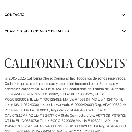
CONTACTO
CUARTOS, SOLUCIONES Y DETALLES
© 2015-2025 California Closet Company, Inc. Todos los derechos reservados.
Cada franquicia es de propiedad y operación independiente. Propiedad y
operación corporativa: AZ Lic # 324717; Contratistas del Estado de California
Lic. #977608, #875172, #1104462; CT Lic #HIC.0651973; FL Lic
#CGC1520908; IL Lic # TGC128482; MA Lic # 196334; MD Lic # 124149; NJ
Lic # 13VH10524000; Lic. de Nueva York. #1000042062; Reg. #PA049653 de
Pensilvania; NV Lic. #83998; Registro de RI #43450; WA Lic #CC
CALIC*822MR.AZ Lic # 324717; CA State Contractors Lic. #977608, #875172;
CT Lic #HIC.0651973; FL Lic #CGC1520908; MA Lic # 196334; MD Lic #
124149; NJ Lic # 13VH10524000; NY Lic. #1000042062; PA Reg. #PA049653;
NV Lic. #83998; RI Reg #43450; WA Lic #CC CALIC*822MR.