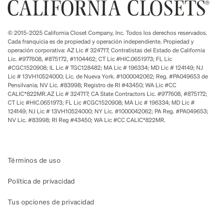
© 2015-2025 California Closet Company, Inc. Todos los derechos reservados.
Cada franquicia es de propiedad y operación independiente. Propiedad y
operación corporativa: AZ Lic # 324717; Contratistas del Estado de California
Lic. #977608, #875172, #1104462; CT Lic #HIC.0651973; FL Lic
#CGC1520908; IL Lic # TGC128482; MA Lic # 196334; MD Lic # 124149; NJ
Lic # 13VH10524000; Lic. de Nueva York. #1000042062; Reg. #PA049653 de
Pensilvania; NV Lic. #83998; Registro de RI #43450; WA Lic #CC
CALIC*822MR.AZ Lic # 324717; CA State Contractors Lic. #977608, #875172;
CT Lic #HIC.0651973; FL Lic #CGC1520908; MA Lic # 196334; MD Lic #
124149; NJ Lic # 13VH10524000; NY Lic. #1000042062; PA Reg. #PA049653;
NV Lic. #83998; RI Reg #43450; WA Lic #CC CALIC*822MR.
Términos de uso
Política de privacidad
Tus opciones de privacidad