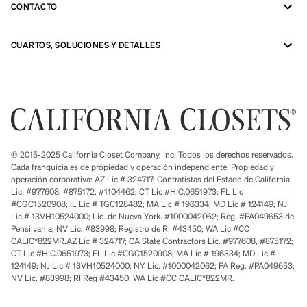
CONTACTO
CUARTOS, SOLUCIONES Y DETALLES
© 2015-2025 California Closet Company, Inc. Todos los derechos reservados.
Cada franquicia es de propiedad y operación independiente. Propiedad y
operación corporativa: AZ Lic # 324717; Contratistas del Estado de California
Lic. #977608, #875172, #1104462; CT Lic #HIC.0651973; FL Lic
#CGC1520908; IL Lic # TGC128482; MA Lic # 196334; MD Lic # 124149; NJ
Lic # 13VH10524000; Lic. de Nueva York. #1000042062; Reg. #PA049653 de
Pensilvania; NV Lic. #83998; Registro de RI #43450; WA Lic #CC
CALIC*822MR.AZ Lic # 324717; CA State Contractors Lic. #977608, #875172;
CT Lic #HIC.0651973; FL Lic #CGC1520908; MA Lic # 196334; MD Lic #
124149; NJ Lic # 13VH10524000; NY Lic. #1000042062; PA Reg. #PA049653;
NV Lic. #83998; RI Reg #43450; WA Lic #CC CALIC*822MR.