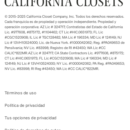
© 2015-2025 California Closet Company, Inc. Todos los derechos reservados.
Cada franquicia es de propiedad y operación independiente. Propiedad y
operación corporativa: AZ Lic # 324717; Contratistas del Estado de California
Lic. #977608, #875172, #1104462; CT Lic #HIC.0651973; FL Lic
#CGC1520908; IL Lic # TGC128482; MA Lic # 196334; MD Lic # 124149; NJ
Lic # 13VH10524000; Lic. de Nueva York. #1000042062; Reg. #PA049653 de
Pensilvania; NV Lic. #83998; Registro de RI #43450; WA Lic #CC
CALIC*822MR.AZ Lic # 324717; CA State Contractors Lic. #977608, #875172;
CT Lic #HIC.0651973; FL Lic #CGC1520908; MA Lic # 196334; MD Lic #
124149; NJ Lic # 13VH10524000; NY Lic. #1000042062; PA Reg. #PA049653;
NV Lic. #83998; RI Reg #43450; WA Lic #CC CALIC*822MR.
Términos de uso
Política de privacidad
Tus opciones de privacidad
Política de derechos de autor