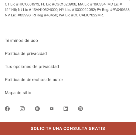
CT Lic #HIC.0651973; FL Lic #CGC1520908; MA Lic # 196334; MD Lic #
124149; NJ Lic # 13VH10524000; NY Lic. #1000042062; PA Reg. #PA049653;
NV Lic. #83998; RI Reg #43450; WA Lic #CC CALIC*822MR.
Términos de uso
Política de privacidad
Tus opciones de privacidad
Política de derechos de autor
Mapa de sitio
LINK OPENS IN NEW TAB
SOLICITA UNA CONSULTA GRATIS