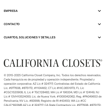
EMPRESA
CONTACTO
CUARTOS, SOLUCIONES Y DETALLES
© 2015-2025 California Closet Company, Inc. Todos los derechos reservados.
Cada franquicia es de propiedad y operación independiente. Propiedad y
operación corporativa: AZ Lic # 324717; Contratistas del Estado de California
Lic. #977608, #875172, #1104462; CT Lic #HIC.0651973; FL Lic
#CGC1520908; IL Lic # TGC128482; MA Lic # 196334; MD Lic # 124149; NJ
Lic # 13VH10524000; Lic. de Nueva York. #1000042062; Reg. #PA049653 de
Pensilvania; NV Lic. #83998; Registro de RI #43450; WA Lic #CC
CALIC*822MR.AZ Lic # 324717; CA State Contractors Lic. #977608, #875172;