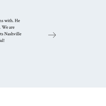
We
ns with. He
. We are
c
ts Nashville
r
ul!