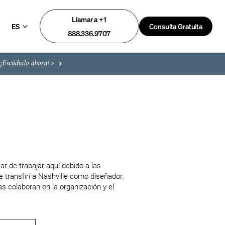
Llamar a +1
ES
Consulta Gratuita
888.336.9707
¡Escúchalo ahora! >
r de trabajar aquí debido a las 
ransfirí a Nashville como diseñador. 
colaboran en la organización y el 