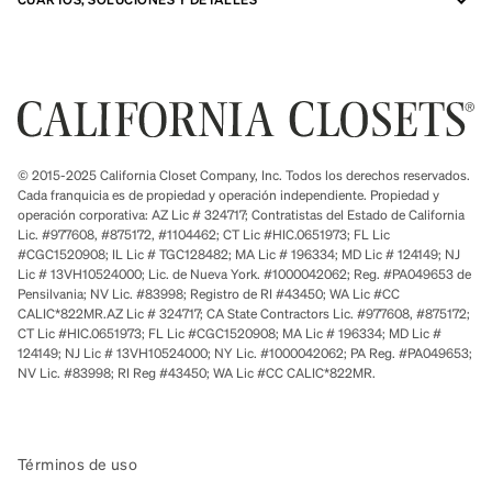
© 2015-2025 California Closet Company, Inc. Todos los derechos reservados.
Cada franquicia es de propiedad y operación independiente. Propiedad y
operación corporativa: AZ Lic # 324717; Contratistas del Estado de California
Lic. #977608, #875172, #1104462; CT Lic #HIC.0651973; FL Lic
#CGC1520908; IL Lic # TGC128482; MA Lic # 196334; MD Lic # 124149; NJ
Lic # 13VH10524000; Lic. de Nueva York. #1000042062; Reg. #PA049653 de
Pensilvania; NV Lic. #83998; Registro de RI #43450; WA Lic #CC
CALIC*822MR.AZ Lic # 324717; CA State Contractors Lic. #977608, #875172;
CT Lic #HIC.0651973; FL Lic #CGC1520908; MA Lic # 196334; MD Lic #
124149; NJ Lic # 13VH10524000; NY Lic. #1000042062; PA Reg. #PA049653;
NV Lic. #83998; RI Reg #43450; WA Lic #CC CALIC*822MR.
Términos de uso