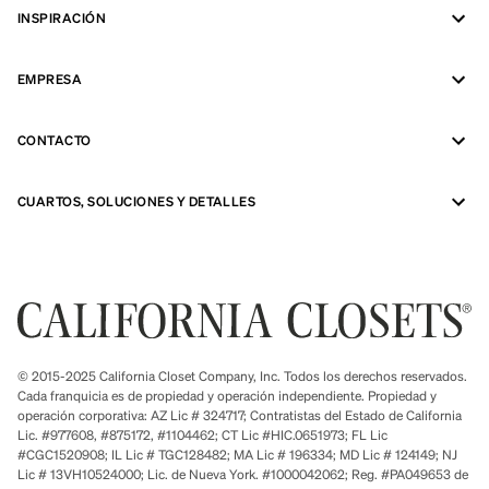
INSPIRACIÓN
EMPRESA
CONTACTO
CUARTOS, SOLUCIONES Y DETALLES
© 2015-2025 California Closet Company, Inc. Todos los derechos reservados.
Cada franquicia es de propiedad y operación independiente. Propiedad y
operación corporativa: AZ Lic # 324717; Contratistas del Estado de California
Lic. #977608, #875172, #1104462; CT Lic #HIC.0651973; FL Lic
#CGC1520908; IL Lic # TGC128482; MA Lic # 196334; MD Lic # 124149; NJ
Lic # 13VH10524000; Lic. de Nueva York. #1000042062; Reg. #PA049653 de