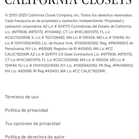
© 2015-2025 California Closet Company, Inc. Todos los derechos reservados.
Cada franquicia es de propiedad y operación independiente. Propiedad y
operación corporativa: AZ Lic # 324717; Contratistas del Estado de California
Lic. #977608, #875172, #1104462; CT Lic #HIC.0651973; FL Lic
#CGC1520908; IL Lic # TGC128482; MA Lic # 196334; MD Lic # 124149; NJ
Lic # 13VH10524000; Lic. de Nueva York. #1000042062; Reg. #PA049653 de
Pensilvania; NV Lic. #83998; Registro de RI #43450; WA Lic #CC
CALIC*822MR.AZ Lic # 324717; CA State Contractors Lic. #977608, #875172;
CT Lic #HIC.0651973; FL Lic #CGC1520908; MA Lic # 196334; MD Lic #
124149; NJ Lic # 13VH10524000; NY Lic. #1000042062; PA Reg. #PA049653;
NV Lic. #83998; RI Reg #43450; WA Lic #CC CALIC*822MR.
Términos de uso
Política de privacidad
Tus opciones de privacidad
Política de derechos de autor