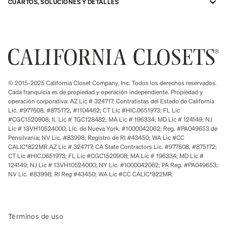
CUARTOS, SOLUCIONES Y DETALLES
© 2015-2025 California Closet Company, Inc. Todos los derechos reservados.
Cada franquicia es de propiedad y operación independiente. Propiedad y
operación corporativa: AZ Lic # 324717; Contratistas del Estado de California
Lic. #977608, #875172, #1104462; CT Lic #HIC.0651973; FL Lic
#CGC1520908; IL Lic # TGC128482; MA Lic # 196334; MD Lic # 124149; NJ
Lic # 13VH10524000; Lic. de Nueva York. #1000042062; Reg. #PA049653 de
Pensilvania; NV Lic. #83998; Registro de RI #43450; WA Lic #CC
CALIC*822MR.AZ Lic # 324717; CA State Contractors Lic. #977608, #875172;
CT Lic #HIC.0651973; FL Lic #CGC1520908; MA Lic # 196334; MD Lic #
124149; NJ Lic # 13VH10524000; NY Lic. #1000042062; PA Reg. #PA049653;
NV Lic. #83998; RI Reg #43450; WA Lic #CC CALIC*822MR.
Términos de uso