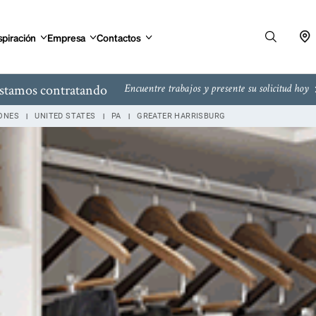
on Street Harrisburg, PA
spiración
Empresa
Contactos
stamos contratando
Encuentre trabajos y presente su solicitud hoy
IONES
UNITED STATES
PA
GREATER HARRISBURG