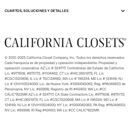
CUARTOS, SOLUCIONES Y DETALLES
© 2015-2025 California Closet Company, Inc. Todos los derechos reservados.
Cada franquicia es de propiedad y operación independiente. Propiedad y
operación corporativa: AZ Lic # 324717; Contratistas del Estado de California
Lic. #977608, #875172, #1104462; CT Lic #HIC.0651973; FL Lic
#CGC1520908; IL Lic # TGC128482; MA Lic # 196334; MD Lic # 124149; NJ
Lic # 13VH10524000; Lic. de Nueva York. #1000042062; Reg. #PA049653 de
Pensilvania; NV Lic. #83998; Registro de RI #43450; WA Lic #CC
CALIC*822MR.AZ Lic # 324717; CA State Contractors Lic. #977608, #875172;
CT Lic #HIC.0651973; FL Lic #CGC1520908; MA Lic # 196334; MD Lic #
124149; NJ Lic # 13VH10524000; NY Lic. #1000042062; PA Reg. #PA049653;
NV Lic. #83998; RI Reg #43450; WA Lic #CC CALIC*822MR.