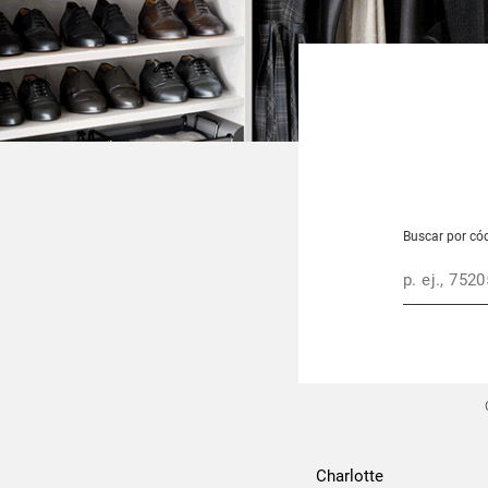
Buscar por có
Ciudad, Pro
Buscar
Charlotte