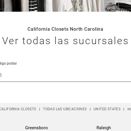
California Closets North Carolina
Ver todas las sucursales
digo postal
vincia, Código Postal y País
CALIFORNIA CLOSETS
TODAS LAS UBICACIONES
UNITED STATES
N
Greensboro
Raleigh