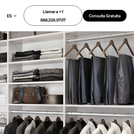
Llamar a +1
ES
Consulta Gratuita
888.336.9707