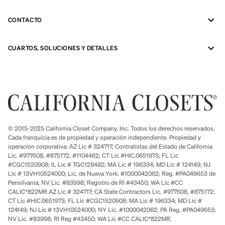
CONTACTO
CUARTOS, SOLUCIONES Y DETALLES
© 2015-2025 California Closet Company, Inc. Todos los derechos reservados.
Cada franquicia es de propiedad y operación independiente. Propiedad y
operación corporativa: AZ Lic # 324717; Contratistas del Estado de California
Lic. #977608, #875172, #1104462; CT Lic #HIC.0651973; FL Lic
#CGC1520908; IL Lic # TGC128482; MA Lic # 196334; MD Lic # 124149; NJ
Lic # 13VH10524000; Lic. de Nueva York. #1000042062; Reg. #PA049653 de
Pensilvania; NV Lic. #83998; Registro de RI #43450; WA Lic #CC
CALIC*822MR.AZ Lic # 324717; CA State Contractors Lic. #977608, #875172;
CT Lic #HIC.0651973; FL Lic #CGC1520908; MA Lic # 196334; MD Lic #
124149; NJ Lic # 13VH10524000; NY Lic. #1000042062; PA Reg. #PA049653;
NV Lic. #83998; RI Reg #43450; WA Lic #CC CALIC*822MR.