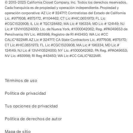
© 2015-2025 California Closet Company, Inc. Todos los derechos reservados.
Cada franquicia es de propiedad y operación independiente. Propiedad y
operación corporativa: AZ Lic # 324717; Contratistas del Estado de California
Lic. #977608, #875172, #1104462; CT Lic #HIC.0651973; FL Lic
#CGC1520908; IL Lic # TGC128482; MA Lic # 196334; MD Lic # 124149; NJ
Lic # 13VH10524000; Lic. de Nueva York. #1000042062; Reg. #PA049653 de
Pensilvania; NV Lic. #83998; Registro de RI #43450; WA Lic #CC
CALIC*822MR.AZ Lic # 324717; CA State Contractors Lic. #977608, #875172;
CT Lic #HIC.0651973; FL Lic #CGC1520908; MA Lic # 196334; MD Lic #
124149; NJ Lic # 13VH10524000; NY Lic. #1000042062; PA Reg. #PA049653;
NV Lic. #83998; RI Reg #43450; WA Lic #CC CALIC*822MR.
Términos de uso
Política de privacidad
Tus opciones de privacidad
Política de derechos de autor
Mapa de sitio