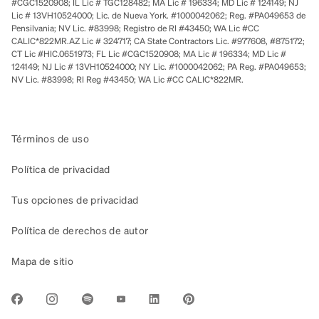
#CGC1520908; IL Lic # TGC128482; MA Lic # 196334; MD Lic # 124149; NJ
Lic # 13VH10524000; Lic. de Nueva York. #1000042062; Reg. #PA049653 de
Pensilvania; NV Lic. #83998; Registro de RI #43450; WA Lic #CC
CALIC*822MR.AZ Lic # 324717; CA State Contractors Lic. #977608, #875172;
CT Lic #HIC.0651973; FL Lic #CGC1520908; MA Lic # 196334; MD Lic #
124149; NJ Lic # 13VH10524000; NY Lic. #1000042062; PA Reg. #PA049653;
NV Lic. #83998; RI Reg #43450; WA Lic #CC CALIC*822MR.
Términos de uso
Política de privacidad
Tus opciones de privacidad
Política de derechos de autor
Mapa de sitio