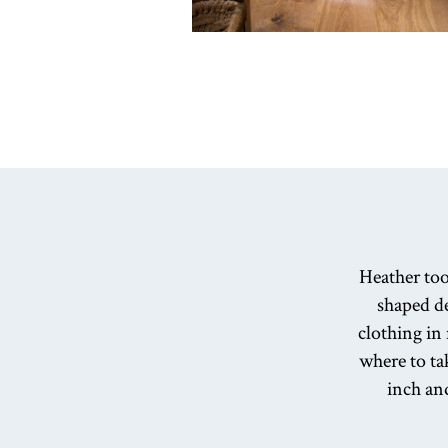
Heather too
shaped de
clothing in
where to tak
inch and