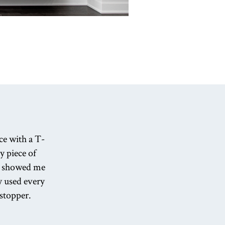
ce with a T-
y piece of
ok showed me
ly used every
 stopper.