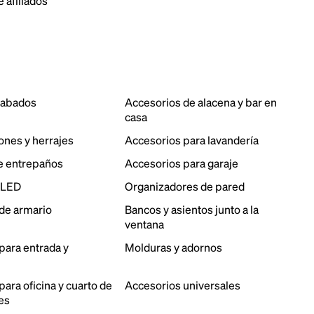
 afiliados
cabados
Accesorios de alacena y bar en
casa
ones y herrajes
Accesorios para lavandería
e entrepaños
Accesorios para garaje
 LED
Organizadores de pared
de armario
Bancos y asientos junto a la
ventana
para entrada y
Molduras y adornos
ara oficina y cuarto de
Accesorios universales
es