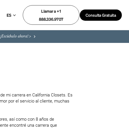
Llamar a +1
ES
Consulta Gratuita
888.336.9707
¡Escúchalo ahora! >
 mi carrera en California Closets. Es 
or por el servicio al cliente, muchas 
iores, así como con 8 años de 
mente encontré una carrera que 