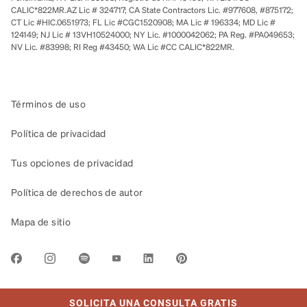
CALIC*822MR.AZ Lic # 324717; CA State Contractors Lic. #977608, #875172;
CT Lic #HIC.0651973; FL Lic #CGC1520908; MA Lic # 196334; MD Lic #
124149; NJ Lic # 13VH10524000; NY Lic. #1000042062; PA Reg. #PA049653;
NV Lic. #83998; RI Reg #43450; WA Lic #CC CALIC*822MR.
Términos de uso
Política de privacidad
Tus opciones de privacidad
Política de derechos de autor
Mapa de sitio
LINK OPENS IN NEW TAB
SOLICITA UNA CONSULTA GRATIS