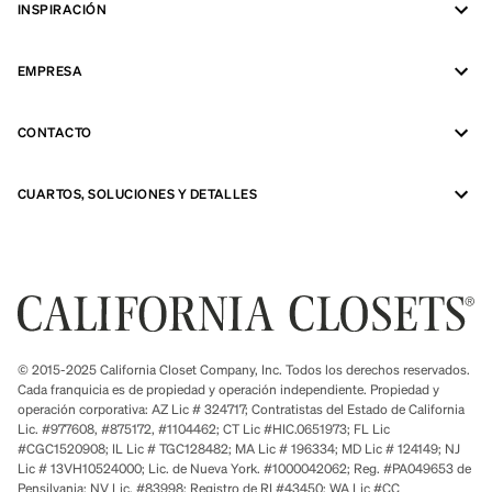
INSPIRACIÓN
EMPRESA
CONTACTO
CUARTOS, SOLUCIONES Y DETALLES
© 2015-2025 California Closet Company, Inc. Todos los derechos reservados.
Cada franquicia es de propiedad y operación independiente. Propiedad y
operación corporativa: AZ Lic # 324717; Contratistas del Estado de California
Lic. #977608, #875172, #1104462; CT Lic #HIC.0651973; FL Lic
#CGC1520908; IL Lic # TGC128482; MA Lic # 196334; MD Lic # 124149; NJ
Lic # 13VH10524000; Lic. de Nueva York. #1000042062; Reg. #PA049653 de
Pensilvania; NV Lic. #83998; Registro de RI #43450; WA Lic #CC