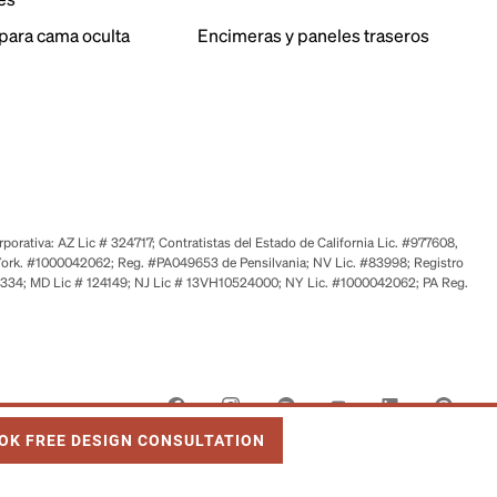
para cama oculta
Encimeras y paneles traseros
orativa: AZ Lic # 324717; Contratistas del Estado de California Lic. #977608,
ork. #1000042062; Reg. #PA049653 de Pensilvania; NV Lic. #83998; Registro
6334; MD Lic # 124149; NJ Lic # 13VH10524000; NY Lic. #1000042062; PA Reg.
 OPENS IN NEW TAB
OK FREE DESIGN CONSULTATION