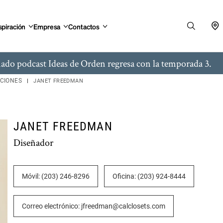
spiración
Empresa
Contactos
ado podcast Ideas de Orden regresa con la temporada 3.
ACIONES
JANET FREEDMAN
JANET FREEDMAN
Diseñador
Móvil: (203) 246-8296
Oficina: (203) 924-8444
Correo electrónico: jfreedman@calclosets.com