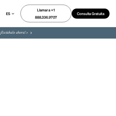
Llamar a +1
ES
Consulta Gratuita
888.336.9707
¡Escúchalo ahora! >