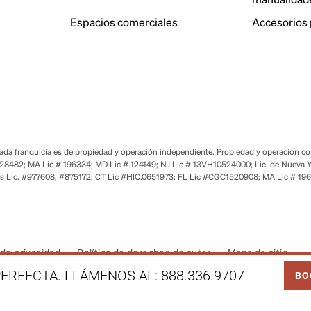
Espacios comerciales
Accesorios 
a franquicia es de propiedad y operación independiente. Propiedad y operación corp
28482; MA Lic # 196334; MD Lic # 124149; NJ Lic # 13VH10524000; Lic. de Nueva Y
s Lic. #977608, #875172; CT Lic #HIC.0651973; FL Lic #CGC1520908; MA Lic # 19
de privacidad
Política de derechos de autor
Mapa de sitio
LINK
ERFECTA. LLÁMENOS AL:
888.336.9707
BO