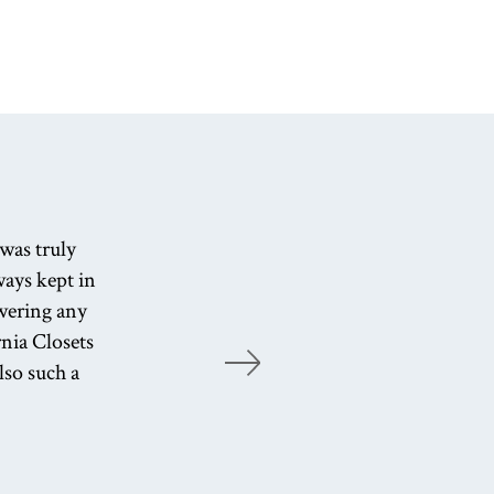
We
 was truly
h
ways kept in
t
wering any
J
nia Closets
i
lso such a