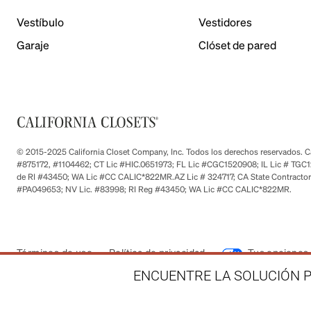
Vestíbulo
Vestidores
Garaje
Clóset de pared
© 2015-2025 California Closet Company, Inc. Todos los derechos reservados. Cad
#875172, #1104462; CT Lic #HIC.0651973; FL Lic #CGC1520908; IL Lic # TGC1
de RI #43450; WA Lic #CC CALIC*822MR.AZ Lic # 324717; CA State Contractor
#PA049653; NV Lic. #83998; RI Reg #43450; WA Lic #CC CALIC*822MR.
Términos de uso
Política de privacidad
Tus opciones 
ENCUENTRE LA SOLUCIÓN P