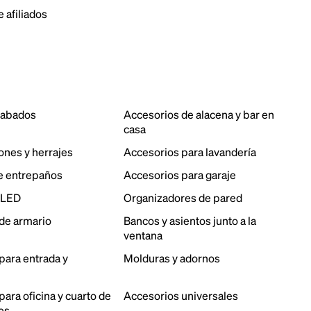
 afiliados
cabados
Accesorios de alacena y bar en
casa
ones y herrajes
Accesorios para lavandería
e entrepaños
Accesorios para garaje
 LED
Organizadores de pared
de armario
Bancos y asientos junto a la
ventana
para entrada y
Molduras y adornos
ara oficina y cuarto de
Accesorios universales
es