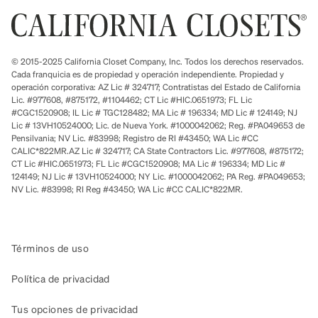
© 2015-2025 California Closet Company, Inc. Todos los derechos reservados.
Cada franquicia es de propiedad y operación independiente. Propiedad y
operación corporativa: AZ Lic # 324717; Contratistas del Estado de California
Lic. #977608, #875172, #1104462; CT Lic #HIC.0651973; FL Lic
#CGC1520908; IL Lic # TGC128482; MA Lic # 196334; MD Lic # 124149; NJ
Lic # 13VH10524000; Lic. de Nueva York. #1000042062; Reg. #PA049653 de
Pensilvania; NV Lic. #83998; Registro de RI #43450; WA Lic #CC
CALIC*822MR.AZ Lic # 324717; CA State Contractors Lic. #977608, #875172;
CT Lic #HIC.0651973; FL Lic #CGC1520908; MA Lic # 196334; MD Lic #
124149; NJ Lic # 13VH10524000; NY Lic. #1000042062; PA Reg. #PA049653;
NV Lic. #83998; RI Reg #43450; WA Lic #CC CALIC*822MR.
Términos de uso
Política de privacidad
Tus opciones de privacidad