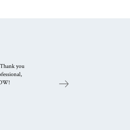
 Thank you
ofessional,
t
 WOW!