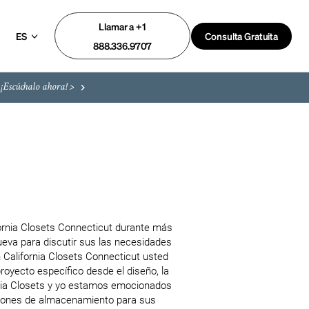
Llamar a +1
ES
Consulta Gratuita
888.336.9707
¡Escúchalo ahora! >
ornia Closets Connecticut durante más 
eva para discutir sus las necesidades 
 California Closets Connecticut usted 
oyecto específico desde el diseño, la 
ornia Closets y yo estamos emocionados 
ciones de almacenamiento para sus 