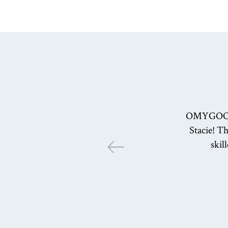
OMYGOODNE
Stacie! Th
skil