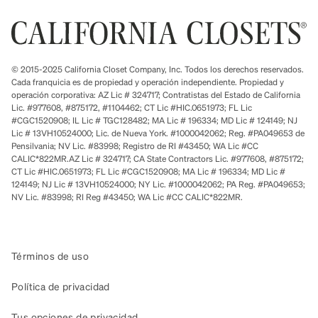
© 2015-2025 California Closet Company, Inc. Todos los derechos reservados.
Cada franquicia es de propiedad y operación independiente. Propiedad y
operación corporativa: AZ Lic # 324717; Contratistas del Estado de California
Lic. #977608, #875172, #1104462; CT Lic #HIC.0651973; FL Lic
#CGC1520908; IL Lic # TGC128482; MA Lic # 196334; MD Lic # 124149; NJ
Lic # 13VH10524000; Lic. de Nueva York. #1000042062; Reg. #PA049653 de
Pensilvania; NV Lic. #83998; Registro de RI #43450; WA Lic #CC
CALIC*822MR.AZ Lic # 324717; CA State Contractors Lic. #977608, #875172;
CT Lic #HIC.0651973; FL Lic #CGC1520908; MA Lic # 196334; MD Lic #
124149; NJ Lic # 13VH10524000; NY Lic. #1000042062; PA Reg. #PA049653;
NV Lic. #83998; RI Reg #43450; WA Lic #CC CALIC*822MR.
Términos de uso
Política de privacidad
Tus opciones de privacidad