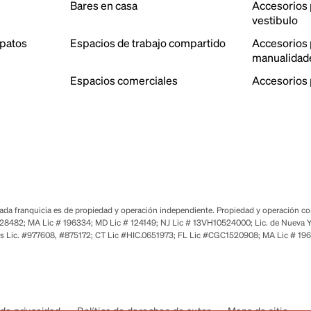
Bares en casa
Accesorios 
vestibulo
patos
Espacios de trabajo compartido
Accesorios p
manualidad
Espacios comerciales
Accesorios 
a franquicia es de propiedad y operación independiente. Propiedad y operación corp
28482; MA Lic # 196334; MD Lic # 124149; NJ Lic # 13VH10524000; Lic. de Nueva Y
s Lic. #977608, #875172; CT Lic #HIC.0651973; FL Lic #CGC1520908; MA Lic # 19
de privacidad
Política de derechos de autor
Mapa de sitio