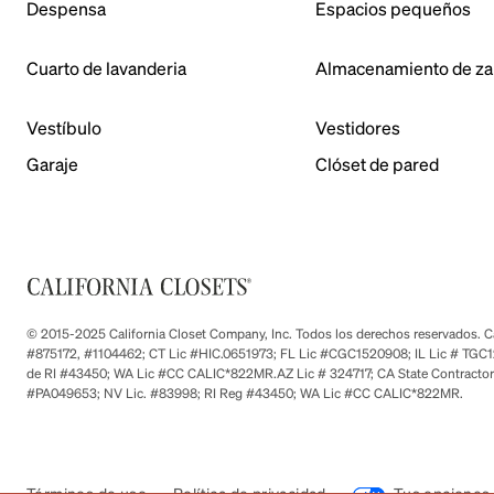
Despensa
Espacios pequeños
Cuarto de lavanderia
Almacenamiento de za
Vestíbulo
Vestidores
Garaje
Clóset de pared
© 2015-2025 California Closet Company, Inc. Todos los derechos reservados. Cad
#875172, #1104462; CT Lic #HIC.0651973; FL Lic #CGC1520908; IL Lic # TGC1
de RI #43450; WA Lic #CC CALIC*822MR.AZ Lic # 324717; CA State Contractor
#PA049653; NV Lic. #83998; RI Reg #43450; WA Lic #CC CALIC*822MR.
Términos de uso
Política de privacidad
Tus opciones 