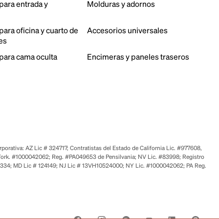
para entrada y
Molduras y adornos
ara oficina y cuarto de
Accesorios universales
es
para cama oculta
Encimeras y paneles traseros
orativa: AZ Lic # 324717; Contratistas del Estado de California Lic. #977608,
ork. #1000042062; Reg. #PA049653 de Pensilvania; NV Lic. #83998; Registro
6334; MD Lic # 124149; NJ Lic # 13VH10524000; NY Lic. #1000042062; PA Reg.