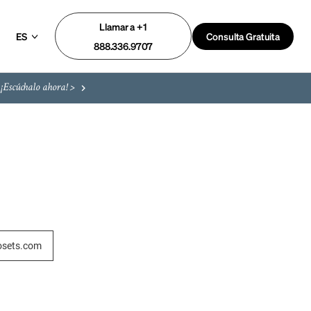
Llamar a +1
ES
Consulta Gratuita
888.336.9707
¡Escúchalo ahora! >
osets.com