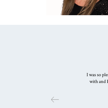
I was so pl
with and 