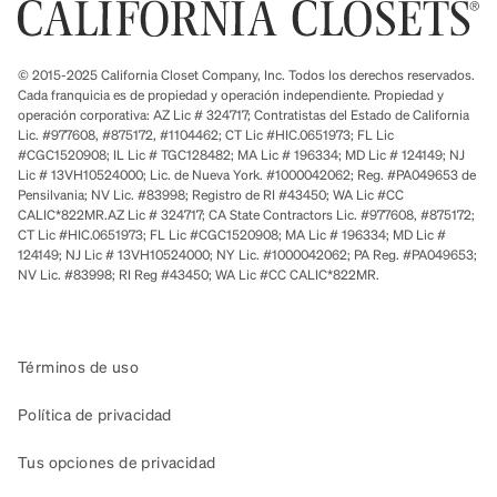
© 2015-2025 California Closet Company, Inc. Todos los derechos reservados.
Cada franquicia es de propiedad y operación independiente. Propiedad y
operación corporativa: AZ Lic # 324717; Contratistas del Estado de California
Lic. #977608, #875172, #1104462; CT Lic #HIC.0651973; FL Lic
#CGC1520908; IL Lic # TGC128482; MA Lic # 196334; MD Lic # 124149; NJ
Lic # 13VH10524000; Lic. de Nueva York. #1000042062; Reg. #PA049653 de
Pensilvania; NV Lic. #83998; Registro de RI #43450; WA Lic #CC
CALIC*822MR.AZ Lic # 324717; CA State Contractors Lic. #977608, #875172;
CT Lic #HIC.0651973; FL Lic #CGC1520908; MA Lic # 196334; MD Lic #
124149; NJ Lic # 13VH10524000; NY Lic. #1000042062; PA Reg. #PA049653;
NV Lic. #83998; RI Reg #43450; WA Lic #CC CALIC*822MR.
Términos de uso
Política de privacidad
Tus opciones de privacidad