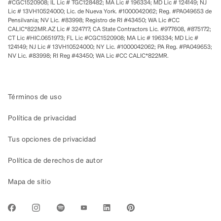
#CGC1520908; IL Lic # TGC128482; MA Lic # 196334; MD Lic # 124149; NJ
Lic # 13VH10524000; Lic. de Nueva York. #1000042062; Reg. #PA049653 de
Pensilvania; NV Lic. #83998; Registro de RI #43450; WA Lic #CC
CALIC*822MR.AZ Lic # 324717; CA State Contractors Lic. #977608, #875172;
CT Lic #HIC.0651973; FL Lic #CGC1520908; MA Lic # 196334; MD Lic #
124149; NJ Lic # 13VH10524000; NY Lic. #1000042062; PA Reg. #PA049653;
NV Lic. #83998; RI Reg #43450; WA Lic #CC CALIC*822MR.
Términos de uso
Política de privacidad
Tus opciones de privacidad
Política de derechos de autor
Mapa de sitio