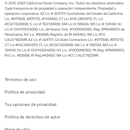
© 2015-2025 California Closet Company, Inc. Todos los derechos reservados.
Cada franquicia es de propiedad y operación independiente. Propiedad y
operación corporativa: AZ Lic # 324717; Contratistas del Estado de California
Lic. #977608, #875172, #1104462; CT Lic #HIC.0651973; FL Lic
#CGC1520908; IL Lic # TGC128482; MA Lic # 196334; MD Lic # 124149; NJ
Lic # 13VH10524000; Lic. de Nueva York. #1000042062; Reg. #PA049653 de
Pensilvania; NV Lic. #83998; Registro de RI #43450; WA Lic #CC
CALIC*822MR.AZ Lic # 324717; CA State Contractors Lic. #977608, #875172;
CT Lic #HIC.0651973; FL Lic #CGC1520908; MA Lic # 196334; MD Lic #
124149; NJ Lic # 13VH10524000; NY Lic. #1000042062; PA Reg. #PA049653;
NV Lic. #83998; RI Reg #43450; WA Lic #CC CALIC*822MR.
Términos de uso
Política de privacidad
Tus opciones de privacidad
Política de derechos de autor
Mapa de sitio